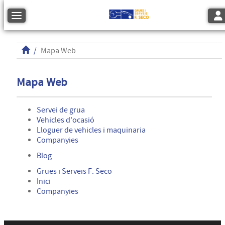
Tog
Toggle navigation
Mapa Web
Mapa Web
Servei de grua
Vehicles d'ocasió
Lloguer de vehicles i maquinaria
Companyies
Blog
Grues i Serveis F. Seco
Inici
Companyies