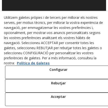
Utilitzem galetes pròpies i de tercers per millorar els nostres
serveis, per motius tècnics, per millorar la vostra experiència de
navegació, per emmagatzemar les vostres preferències i,
opcionalment, per mostrar-vos anuncis personalitzats segons
© 08/2026 GRUES I SERVEIS F.SECO, S.L. - Tots els drets
les vostres preferències analitzant els vostres hàbits de
reservats.
navegació. Seleccioneu ACCEPTAR per consentir totes les
Política de privacitat
galetes, seleccioneu REBUTJAR per rebutjar totes les galetes o
seleccioneu CONFIGURACIÓ per personalitzar les vostres
Política de cookies
preferències de galetes. Per a més informació, consulteu la
nostra:
Política de Galetes
Avís legal
Configurar
Mapa web
Rebutjar
Acceptar