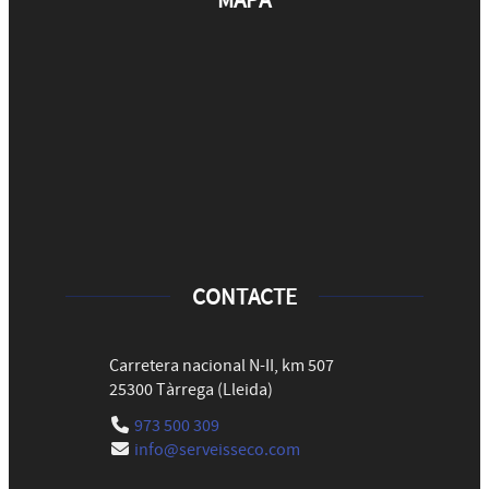
MAPA
CONTACTE
Carretera nacional N-II, km 507
25300
Tàrrega
(
Lleida
)
973 500 309
info@serveisseco.com